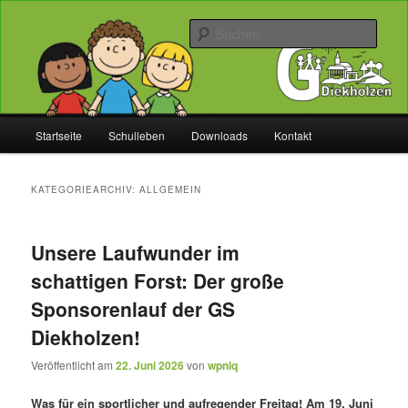
Zum
Zum
Willkommen bei uns!
primären
sekundären
Such
Inhalt
Inhalt
springen
springen
Grundschule Diekholzen
Hauptmenü
Startseite
Schulleben
Downloads
Kontakt
KATEGORIEARCHIV:
ALLGEMEIN
Unsere Laufwunder im
schattigen Forst: Der große
Sponsorenlauf der GS
Diekholzen!
Veröffentlicht am
22. Juni 2026
von
wpnlq
Was für ein sportlicher und aufregender Freitag! Am 19. Juni