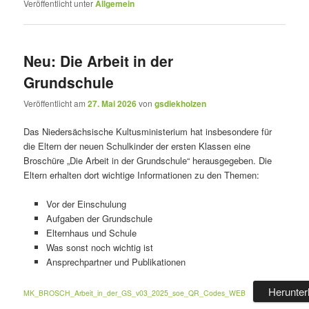
Veröffentlicht unter
Allgemein
Neu: Die Arbeit in der
Grundschule
Veröffentlicht am
27. Mai 2026
von
gsdiekholzen
Das Niedersächsische Kultusministerium hat insbesondere für
die Eltern der neuen Schulkinder der ersten Klassen eine
Broschüre „Die Arbeit in der Grundschule“ herausgegeben. Die
Eltern erhalten dort wichtige Informationen zu den Themen:
Vor der Einschulung
Aufgaben der Grundschule
Elternhaus und Schule
Was sonst noch wichtig ist
Ansprechpartner und Publikationen
Herunter
MK_BROSCH_Arbeit_in_der_GS_v03_2025_soe_QR_Codes_WEB