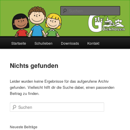
Zum
Zum
Willkommen bei uns!
primären
sekundären
Such
Inhalt
Inhalt
springen
springen
Grundschule Diekholzen
Hauptmenü
Startseite
Schulleben
Downloads
Kontakt
Nichts gefunden
Leider wurden keine Ergebnisse für das aufgerufene Archiv
gefunden. Vielleicht hilft dir die Suche dabei, einen passenden
Beitrag zu finden.
Suchen
Neueste Beiträge