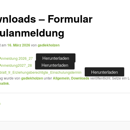
nloads – Formular
ulanmeldung
ht am
16. März 2026
von
gsdiekholzen
Herunterladen
r Anmeldung 2026_27
Herunterladen
r Anmeldung2027_28
Herunterladen
sblatt_fr_Erziehungsberechtigte_Einschulungstermin
rag wurde von
gsdiekholzen
unter
Allgemein
,
Downloads
veröffentlicht. Setze ein
alink
.
m