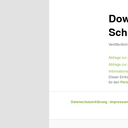
Dow
Sch
Veröffentlic
Abfrage zu
Abfrage zu
Information
Dieser Eint
für den
Perm
Datenschutzerklärung
-
Impressu